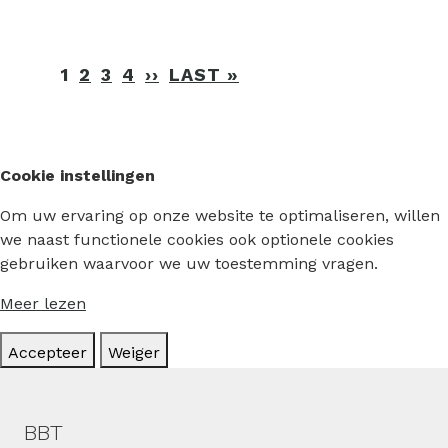
Paginering
1
2
3
4
››
VOLGENDE
LAST »
LAATSTE
PAGINA
PAGINA
Cookie instellingen
Om uw ervaring op onze website te optimaliseren, willen
we naast functionele cookies ook optionele cookies
gebruiken waarvoor we uw toestemming vragen.
Meer lezen
Accepteer
Weiger
Hoofdmenu
BBT