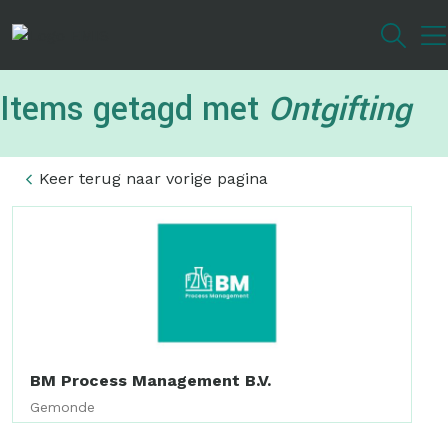
Overslaan
en
naar
de
Items getagd met
Ontgifting
inhoud
gaan
Keer terug naar vorige pagina
BM Process Management B.V.
Gemonde