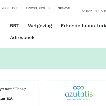
Overslaan
Vacatures
Evenementen
Nieuws
en
naar
de
Hoofdmenu
BBT
Wetgeving
Erkende laboratori
inhoud
gaan
Adresboek
ogo beschikbaar)
ue B.V.