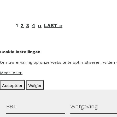
Paginering
1
2
3
4
››
VOLGENDE
LAST »
LAATSTE
PAGINA
PAGINA
Cookie instellingen
Om uw ervaring op onze website te optimaliseren, willen
Meer lezen
Accepteer
Weiger
Hoofdmenu
BBT
Wetgeving