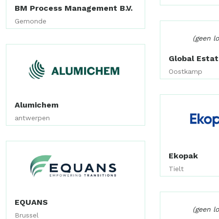
BM Process Management B.V.
Gemonde
(geen l
Global Esta
Oostkamp
Alumichem
antwerpen
Ekopak
Tielt
EQUANS
(geen l
Brussel