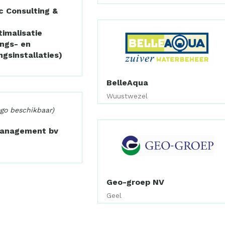
c Consulting &
imalisatie
ings- en
ngsinstallaties)
BelleAqua
Wuustwezel
ogo beschikbaar)
Management bv
Geo-groep NV
Geel