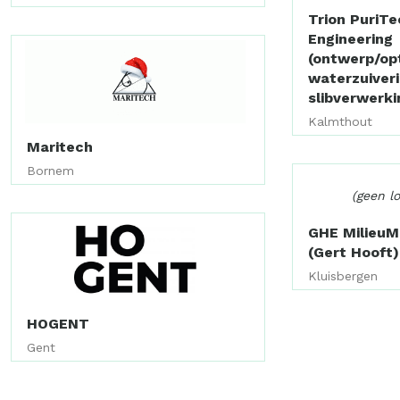
Trion PuriTe
Engineering
(ontwerp/opt
waterzuiver
slibverwerki
Kalmthout
Maritech
Bornem
(geen l
GHE Milieu
(Gert Hooft)
Kluisbergen
HOGENT
Gent