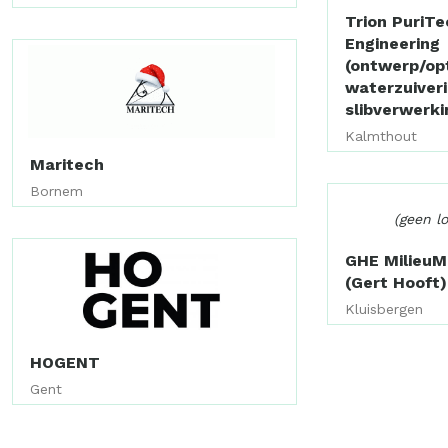
Trion PuriTe
Engineering
(ontwerp/opt
waterzuiver
slibverwerki
Kalmthout
Maritech
Bornem
(geen l
GHE Milieu
(Gert Hooft)
Kluisbergen
HOGENT
Gent