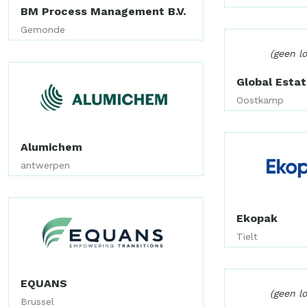
BM Process Management B.V.
Gemonde
(geen l
Global Esta
Oostkamp
Alumichem
antwerpen
Ekopak
Tielt
EQUANS
(geen l
Brussel