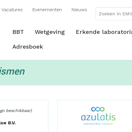
Overslaan
Vacatures
Evenementen
Nieuws
en
naar
de
Hoofdmenu
BBT
Wetgeving
Erkende laboratori
inhoud
gaan
Adresboek
nismen
ogo beschikbaar)
ue B.V.