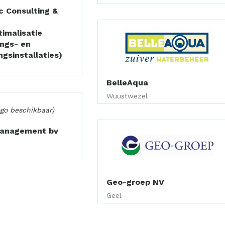
c Consulting &
imalisatie
ings- en
ngsinstallaties)
BelleAqua
Wuustwezel
ogo beschikbaar)
Management bv
Geo-groep NV
Geel