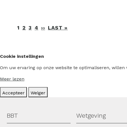
Paginering
1
2
3
4
››
VOLGENDE
LAST »
LAATSTE
PAGINA
PAGINA
Cookie instellingen
Om uw ervaring op onze website te optimaliseren, willen
Meer lezen
Accepteer
Weiger
Hoofdmenu
BBT
Wetgeving