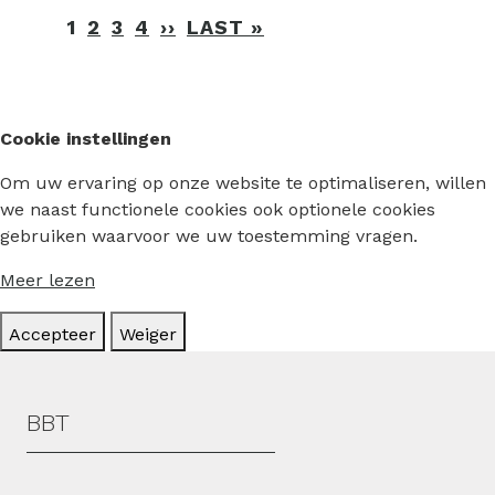
Paginering
1
2
3
4
››
VOLGENDE
LAST »
LAATSTE
PAGINA
PAGINA
Cookie instellingen
Om uw ervaring op onze website te optimaliseren, willen
we naast functionele cookies ook optionele cookies
gebruiken waarvoor we uw toestemming vragen.
Meer lezen
Accepteer
Weiger
Hoofdmenu
BBT