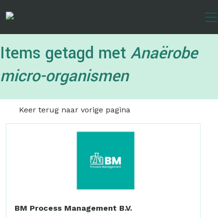
Overslaan
en
naar
de
Items getagd met
Anaërobe
inhoud
gaan
micro-organismen
Keer terug naar vorige pagina
BM Process Management B.V.