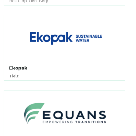
Heist-op-den-Berg
Ekopak
Tielt