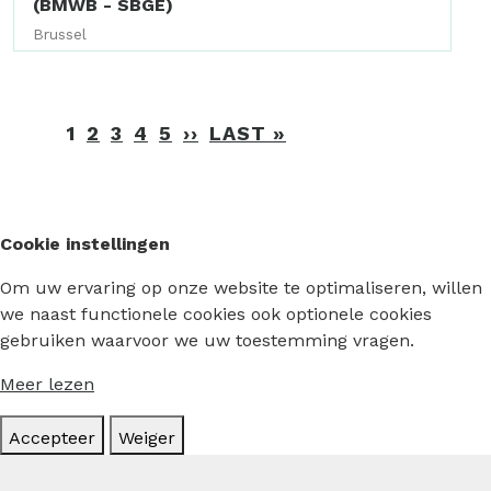
(BMWB - SBGE)
Brussel
Paginering
1
2
3
4
5
››
VOLGENDE
LAST »
LAATSTE
PAGINA
PAGINA
Cookie instellingen
Om uw ervaring op onze website te optimaliseren, willen
we naast functionele cookies ook optionele cookies
gebruiken waarvoor we uw toestemming vragen.
Meer lezen
Accepteer
Weiger