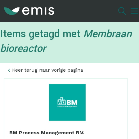
Overslaan
en
naar
de
Items getagd met
Membraan
inhoud
gaan
bioreactor
Keer terug naar vorige pagina
BM Process Management B.V.