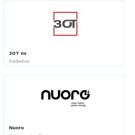
3OT nv
Pulderbos
Nuoro