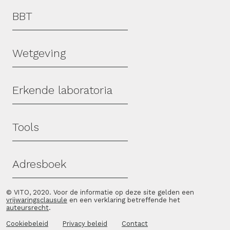
Hoofdmenu
BBT
Wetgeving
Erkende laboratoria
Tools
Adresboek
© VITO, 2020. Voor de informatie op deze site gelden een
vrijwaringsclausule
en een verklaring betreffende het
auteursrecht
.
Cookiebeleid
Privacy beleid
Contact