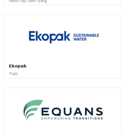
Heist-op-den-Berg
Ekopak
Tielt