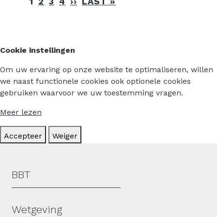
Paginering
1
2
3
4
››
VOLGENDE
LAST »
LAATSTE
PAGINA
PAGINA
Cookie instellingen
Om uw ervaring op onze website te optimaliseren, willen
we naast functionele cookies ook optionele cookies
gebruiken waarvoor we uw toestemming vragen.
Meer lezen
Accepteer
Weiger
Hoofdmenu
BBT
Wetgeving