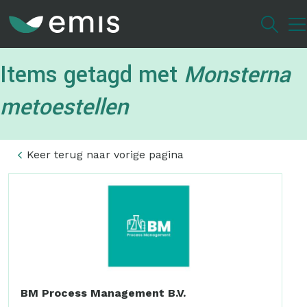
Overslaan
en
naar
de
Items getagd met
Monsterna
inhoud
gaan
metoestellen
Keer terug naar vorige pagina
BM Process Management B.V.