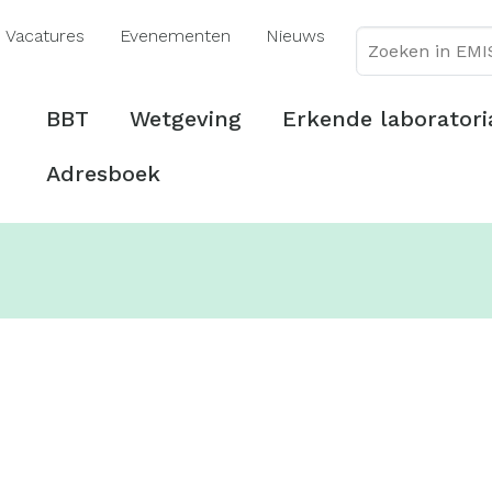
Overslaan
Vacatures
Evenementen
Nieuws
en
naar
de
Hoofdmenu
BBT
Wetgeving
Erkende laboratori
inhoud
gaan
Adresboek