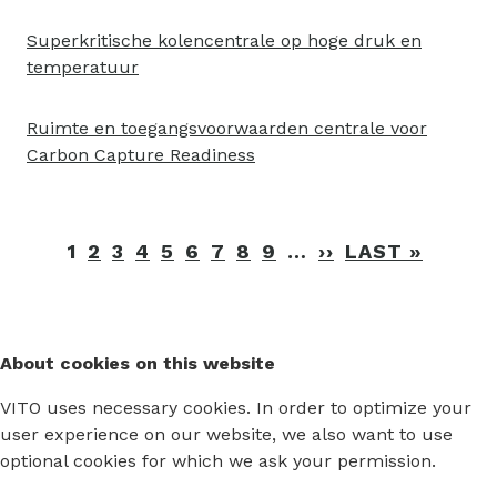
Superkritische kolencentrale op hoge druk en
temperatuur
Ruimte en toegangsvoorwaarden centrale voor
Carbon Capture Readiness
Pagination
1
2
3
4
5
6
7
8
9
…
››
NEXT
LAST »
LAST
PAGE
PAGE
About cookies on this website
VITO uses necessary cookies. In order to optimize your
user experience on our website, we also want to use
optional cookies for which we ask your permission.