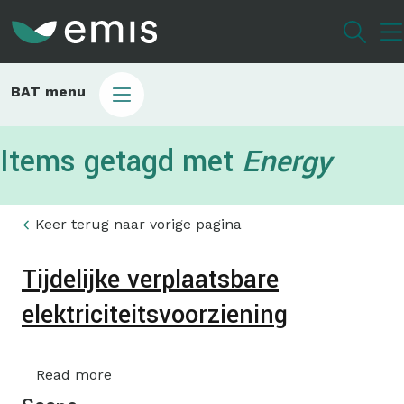
Skip
to
main
content
EMIS
BAT menu
english
menu
Items getagd met
Energy
Keer terug naar vorige pagina
Tijdelijke verplaatsbare
elektriciteitsvoorziening
Read more
about
Tijdelijke