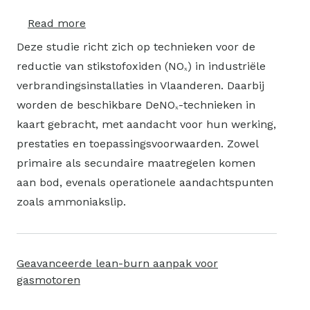
Read more
about
DeNOx-
Deze studie richt zich op technieken voor de
installaties
reductie van stikstofoxiden (NOₓ) in industriële
in
verbrandingsinstallaties in Vlaanderen. Daarbij
de
worden de beschikbare DeNOₓ-technieken in
industrie
kaart gebracht, met aandacht voor hun werking,
prestaties en toepassingsvoorwaarden. Zowel
primaire als secundaire maatregelen komen
aan bod, evenals operationele aandachtspunten
zoals ammoniakslip.
Geavanceerde lean-burn aanpak voor
gasmotoren