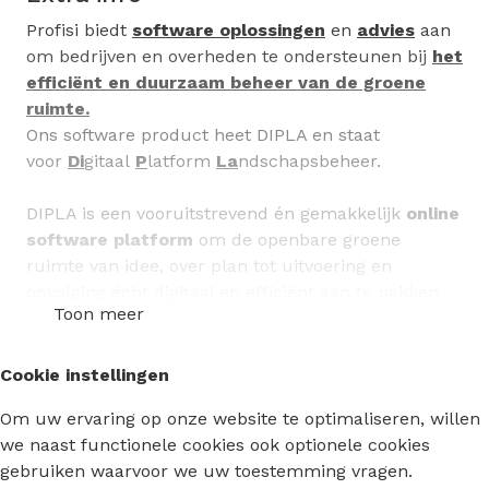
Profisi biedt
software oplossingen
en
advies
aan
om bedrijven en overheden te ondersteunen bij
het
efficiënt en duurzaam beheer van de groene
ruimte.
Ons software product heet DIPLA en staat
voor
Di
gitaal
P
latform
La
ndschapsbeheer.
​DIPLA is een vooruitstrevend én gemakkelijk
online
software platform
om de openbare groene
ruimte van​ idee, over plan tot uitvoering en
opvolging écht digitaal en efficiënt aan te pakken. ​
Toon meer
​Met DIPLA start je bij de
inventarisatie van de
groene ruimte
en bepaal je daarna je
Cookie instellingen
eigen
beheerplan
. Ook de
uitvoering
van je plan en
Om uw ervaring op onze website te optimaliseren, willen
de
opvolging en bijsturing
doe je volledig in
we naast functionele cookies ook optionele cookies
DIPLA.
gebruiken waarvoor we uw toestemming vragen.
Het beheer van het openbaar domein wordt