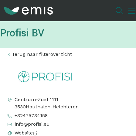
Overslaan
en
naar
de
Profisi BV
inhoud
gaan
Terug naar filteroverzicht
Centrum-Zuid 1111
3530
Houthalen-Helchteren
+32475734158
info@profisi.eu
Website