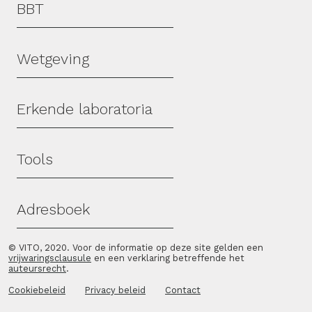
Hoofdmenu
BBT
Wetgeving
Erkende laboratoria
Tools
Adresboek
© VITO, 2020. Voor de informatie op deze site gelden een
vrijwaringsclausule
en een verklaring betreffende het
auteursrecht
.
Cookiebeleid
Privacy beleid
Contact