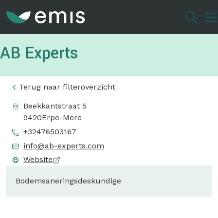
Overslaan
en
naar
de
AB Experts
inhoud
gaan
Terug naar filteroverzicht
Beekkantstraat 5
9420
Erpe-Mere
+32476503167
info@ab-experts.com
Website
Bodemsaneringsdeskundige