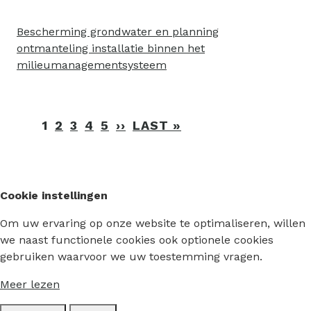
Bescherming grondwater en planning
ontmanteling installatie binnen het
milieumanagementsysteem
Paginering
1
2
3
4
5
››
VOLGENDE
LAST »
LAATSTE
PAGINA
PAGINA
Cookie instellingen
Om uw ervaring op onze website te optimaliseren, willen
we naast functionele cookies ook optionele cookies
gebruiken waarvoor we uw toestemming vragen.
Meer lezen