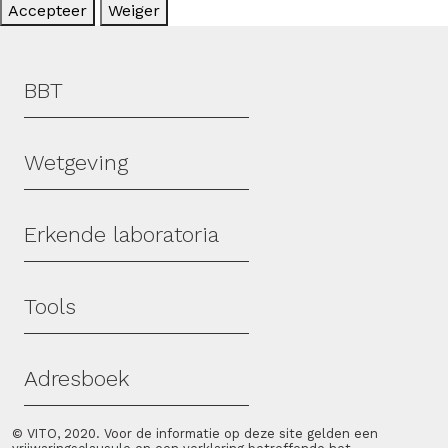
Accepteer
Weiger
Hoofdmenu
BBT
Wetgeving
Erkende laboratoria
Tools
Adresboek
© VITO, 2020. Voor de informatie op deze site gelden een