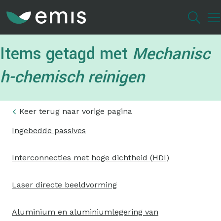
Overslaan
en
naar
de
Items getagd met
Mechanisc
inhoud
gaan
h-chemisch reinigen
Keer terug naar vorige pagina
Ingebedde passives
Interconnecties met hoge dichtheid (HDI)
Laser directe beeldvorming
Aluminium en aluminiumlegering van