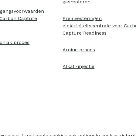
gasmotoren
egangsvoorwaarden
 Carbon Capture
Preïnvesteringen
elektriciteitscentrale voor Car
Capture Readiness
niak proces
Amine proces
Alkali-injectie
 we naast functionele cookies ook optionele cookies geb