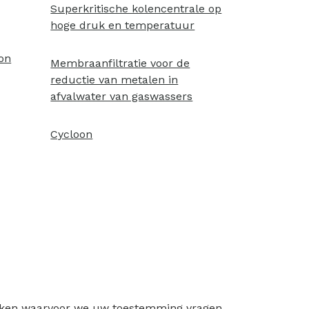
Superkritische kolencentrale op
hoge druk en temperatuur
bon
Membraanfiltratie voor de
reductie van metalen in
afvalwater van gaswassers
Cycloon
ruiken waarvoor we uw toestemming vragen.