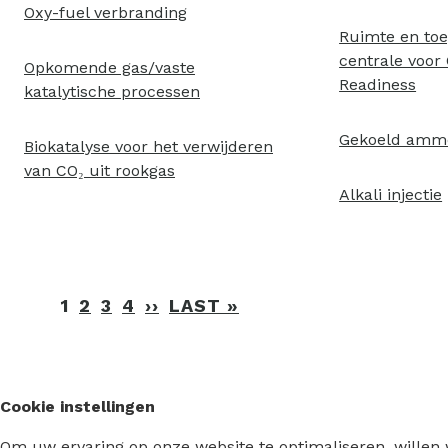
Oxy-fuel verbranding
Ruimte en to
centrale voor
Opkomende gas/vaste
Readiness
katalytische processen
Gekoeld ammo
Biokatalyse voor het verwijderen
van CO₂ uit rookgas
Alkali injectie
Paginering
1
2
3
4
››
VOLGENDE
LAST »
LAATSTE
PAGINA
PAGINA
Cookie instellingen
Om uw ervaring op onze website te optimaliseren, willen