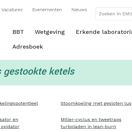
Overslaan
Vacatures
Evenementen
Nieuws
en
naar
de
Hoofdmenu
BBT
Wetgeving
Erkende laboratori
inhoud
gaan
Adresboek
 gestookte ketels
kelingspotentieel
Stoomkoeling met gesloten lus
sator en
Miller-cyclus en tweetraps
 oxidator
turboladen in lean-burn