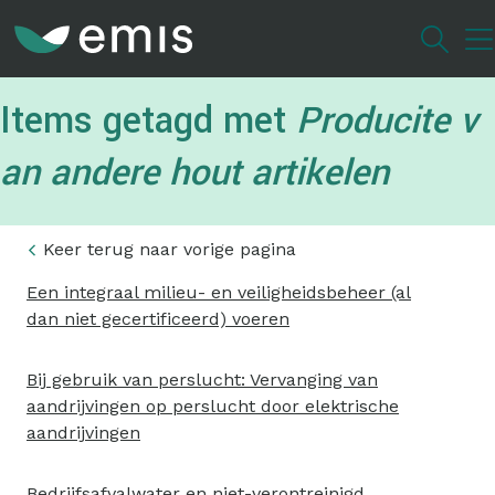
Overslaan
en
naar
de
Items getagd met
Producite v
inhoud
gaan
an andere hout artikelen
Keer terug naar vorige pagina
Een integraal milieu- en veiligheidsbeheer (al
dan niet gecertificeerd) voeren
Bij gebruik van perslucht: Vervanging van
aandrijvingen op perslucht door elektrische
aandrijvingen
Bedrijfsafvalwater en niet-verontreinigd