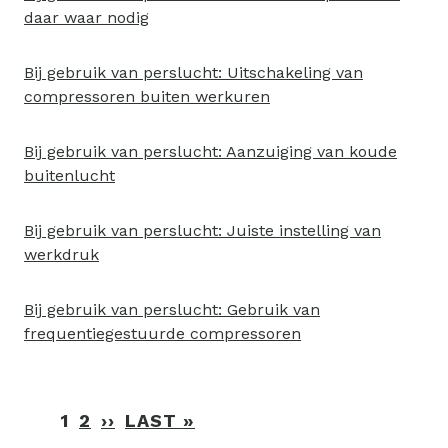
daar waar nodig
Bij gebruik van perslucht: Uitschakeling van
compressoren buiten werkuren
Bij gebruik van perslucht: Aanzuiging van koude
buitenlucht
Bij gebruik van perslucht: Juiste instelling van
werkdruk
Bij gebruik van perslucht: Gebruik van
frequentiegestuurde compressoren
Paginering
1
2
››
VOLGENDE
LAST »
LAATSTE
PAGINA
PAGINA