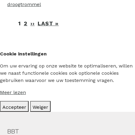
droogtrommel
Paginering
1
2
››
VOLGENDE
LAST »
LAATSTE
PAGINA
PAGINA
Cookie instellingen
Om uw ervaring op onze website te optimaliseren, willen
we naast functionele cookies ook optionele cookies
gebruiken waarvoor we uw toestemming vragen.
Meer lezen
Accepteer
Weiger
Hoofdmenu
BBT