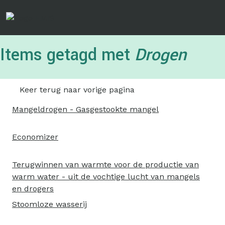
Overslaan
en
naar
de
Items getagd met
Drogen
inhoud
gaan
Keer terug naar vorige pagina
Mangeldrogen - Gasgestookte mangel
Economizer
Terugwinnen van warmte voor de productie van
warm water - uit de vochtige lucht van mangels
en drogers
Stoomloze wasserij