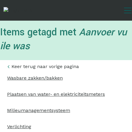
Overslaan
en
naar
de
Items getagd met
Aanvoer vu
inhoud
gaan
ile was
Keer terug naar vorige pagina
Wasbare zakken/bakken
Plaatsen van water- en elektriciteitsmeters
Milieumanagementsysteem
Verlichting