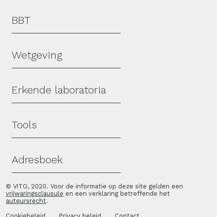
Hoofdmenu
BBT
Wetgeving
Erkende laboratoria
Tools
Adresboek
© VITO, 2020. Voor de informatie op deze site gelden een
vrijwaringsclausule
en een verklaring betreffende het
auteursrecht
.
Cookiebeleid
Privacy beleid
Contact