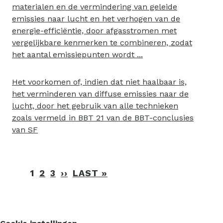
materialen en de vermindering van geleide
emissies naar lucht en het verhogen van de
energie-efficiëntie, door afgasstromen met
vergelijkbare kenmerken te combineren, zodat
het aantal emissiepunten wordt ...
Het voorkomen of, indien dat niet haalbaar is,
het verminderen van diffuse emissies naar de
lucht, door het gebruik van alle technieken
zoals vermeld in BBT 21 van de BBT-conclusies
van SF
Paginering
1
2
3
››
VOLGENDE
LAST »
LAATSTE
PAGINA
PAGINA