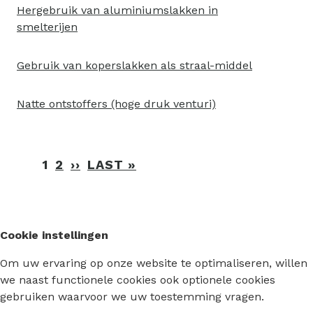
Hergebruik van aluminiumslakken in
smelterijen
Gebruik van koperslakken als straal-middel
Natte ontstoffers (hoge druk venturi)
Paginering
1
2
››
VOLGENDE
LAST »
LAATSTE
PAGINA
PAGINA
Cookie instellingen
Om uw ervaring op onze website te optimaliseren, willen
we naast functionele cookies ook optionele cookies
gebruiken waarvoor we uw toestemming vragen.