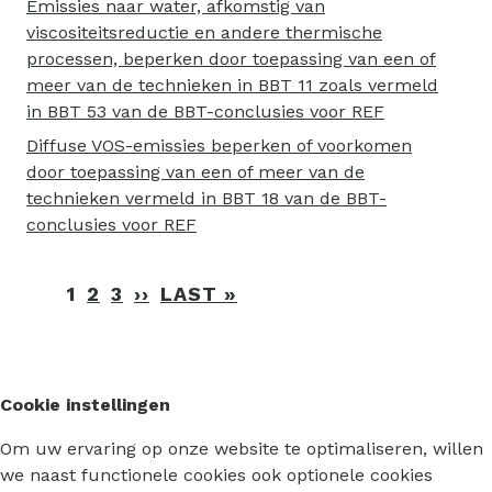
Emissies naar water, afkomstig van
viscositeitsreductie en andere thermische
processen, beperken door toepassing van een of
meer van de technieken in BBT 11 zoals vermeld
in BBT 53 van de BBT-conclusies voor REF
Diffuse VOS-emissies beperken of voorkomen
door toepassing van een of meer van de
technieken vermeld in BBT 18 van de BBT-
conclusies voor REF
Paginering
1
2
3
››
VOLGENDE
LAST »
LAATSTE
PAGINA
PAGINA
Cookie instellingen
Om uw ervaring op onze website te optimaliseren, willen
we naast functionele cookies ook optionele cookies