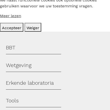
we naast functionele cookies ook optionele cookies
gebruiken waarvoor we uw toestemming vragen.
Meer lezen
Accepteer
Weiger
Hoofdmenu
BBT
Wetgeving
Erkende laboratoria
Tools