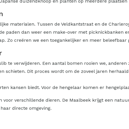
e Japanse duizendknoop en planten op meerdere plaatse
n
ijke materialen. Tussen de Veldkantstraat en de Charler
n de paden dan weer een make-over met picknickbanken en
chap. Zo creëren we een toegankelijker en meer beleefbaar 
r
 slib te verwijderen. Een aantal bomen rooien we, anderen 
 schieten. Dit proces wordt om de zoveel jaren herhaald.
orten kansen biedt. Voor de hengelaar komen er hengelpla
 voor verschillende dieren. De Maalbeek krijgt een natuu
haar directe omgeving.