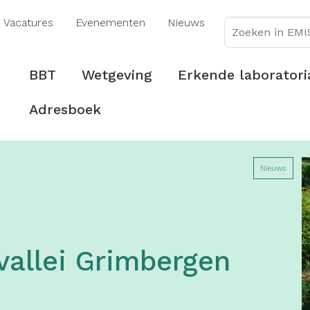
Overslaan
Vacatures
Evenementen
Nieuws
en
naar
de
Hoofdmenu
BBT
Wetgeving
Erkende laboratori
inhoud
gaan
Adresboek
Nieuws
allei Grimbergen