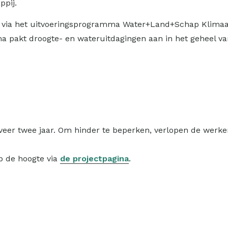
ppij.
 via het uitvoeringsprogramma Water+Land+Schap Klimaat
a pakt droogte- en wateruitdagingen aan in het geheel v
er twee jaar. Om hinder te beperken, verlopen de werken g
op de hoogte via
de projectpagina
.