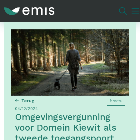
Overslaan
en
naar
de
inhoud
gaan
Terug
Nieuws
04/12/2024
Omgevingsvergunning
voor Domein Kiewit als
tweede toegangspoort