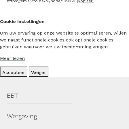
https://emis.vito.be/nl/node/109189
(kopieer)
Cookie instellingen
Om uw ervaring op onze website te optimaliseren, willen
we naast functionele cookies ook optionele cookies
gebruiken waarvoor we uw toestemming vragen.
Meer lezen
Accepteer
Weiger
Hoofdmenu
BBT
Wetgeving