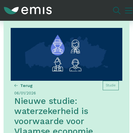
Overslaan
en
naar
de
inhoud
gaan
Terug
Studie
06/01/2026
Nieuwe studie:
waterzekerheid is
voorwaarde voor
Vlaamse economie