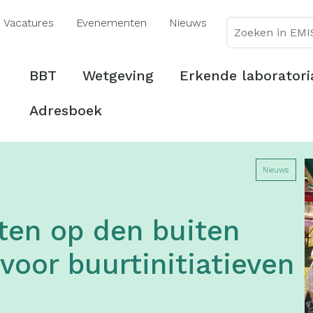
Overslaan
Vacatures
Evenementen
Nieuws
en
naar
de
Hoofdmenu
BBT
Wetgeving
Erkende laboratori
inhoud
gaan
Adresboek
Nieuws
ten op den buiten
voor buurtinitiatieven