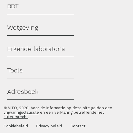
Hoofdmenu
BBT
Wetgeving
Erkende laboratoria
Tools
Adresboek
© VITO, 2020. Voor de informatie op deze site gelden een
vrijwaringsclausule
en een verklaring betreffende het
auteursrecht
.
Cookiebeleid
Privacy beleid
Contact