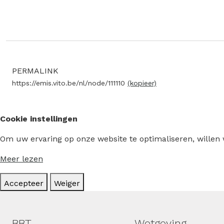
PERMALINK
https://emis.vito.be/nl/node/111110
(kopieer)
Cookie instellingen
Om uw ervaring op onze website te optimaliseren, willen
Meer lezen
Accepteer
Weiger
Hoofdmenu
BBT
Wetgeving