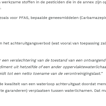
 werkzame stoffen in de pesticiden die in de annex zijn o
.
 zoals voor PFAS, bepaalde geneesmiddelen (Carbamazepin
n het achteruitgangsverbod (wat vooral van toepassing zal
neer een verslechtering van de toestand van een ontvangen
sediment uit hetzelfde of een ander oppervlaktewaterlich
idt tot een netto toename van de verontreinigingslast.”
er de kwaliteit van een waterloop achteruitgaat doordat m
e garanderen) verplaatsen tussen waterlichamen. Dat mag 