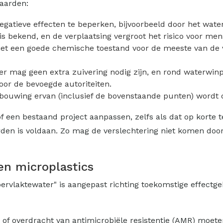
aarden:
ieve effecten te beperken, bijvoorbeeld door het water of
is bekend, en de verplaatsing vergroot het risico voor mens
t een goede chemische toestand voor de meeste van de ver
er mag geen extra zuivering nodig zijn, en rond waterwinp
oor de bevoegde autoriteiten.
rbouwing ervan (inclusief de bovenstaande punten) word
 een bestaand project aanpassen, zelfs als dat op korte t
rden is voldaan. Zo mag de verslechtering niet komen door 
en microplastics
ervlaktewater" is aangepast richting toekomstige effectge
ie of overdracht van antimicrobiële resistentie (AMR) moe