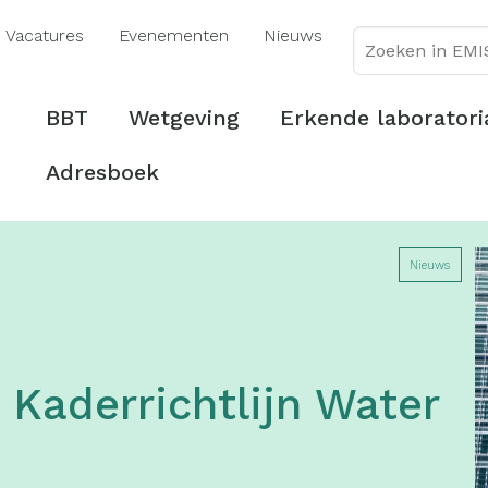
Overslaan
Vacatures
Evenementen
Nieuws
en
naar
de
Hoofdmenu
BBT
Wetgeving
Erkende laboratori
inhoud
gaan
Adresboek
Nieuws
 Kaderrichtlijn Water