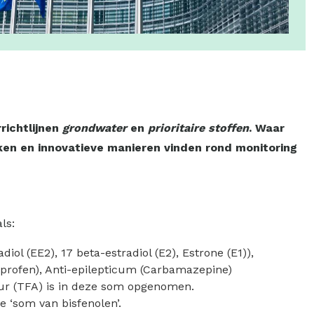
richtlijnen
grondwater
en
prioritaire stoffen
. Waar
ken en innovatieve manieren vinden rond monitoring
ls:
l (EE2), 17 beta-estradiol (E2), Estrone (E1)),
buprofen), Anti-epilepticum (Carbamazepine)
uur (TFA) is in deze som opgenomen.
 ‘som van bisfenolen’.