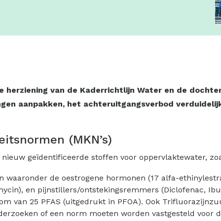
 herziening van de Kaderrichtlijn Water en de dochter
ngen aanpakken, het achteruitgangsverbod verduidelij
eitsnormen (MKN’s)
5 nieuw geïdentificeerde stoffen voor oppervlaktewater, zoa
waaronder de oestrogene hormonen (17 alfa-ethinylestradio
mycin), en pijnstillers/ontstekingsremmers (Diclofenac, I
som van 25 PFAS (uitgedrukt in PFOA). Ook Trifluorazijnz
derzoeken of een norm moeten worden vastgesteld voor de