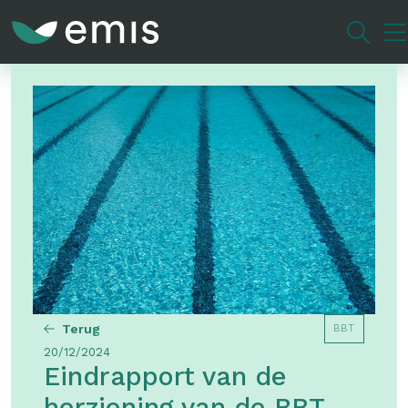
Overslaan
en
naar
de
inhoud
gaan
Terug
BBT
20/12/2024
Eindrapport van de
herziening van de BBT-