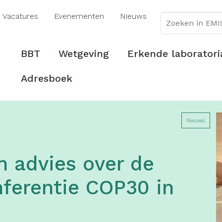
Overslaan
Vacatures
Evenementen
Nieuws
en
naar
de
Hoofdmenu
BBT
Wetgeving
Erkende laboratori
inhoud
gaan
Adresboek
Nieuws
 advies over de
ferentie COP30 in