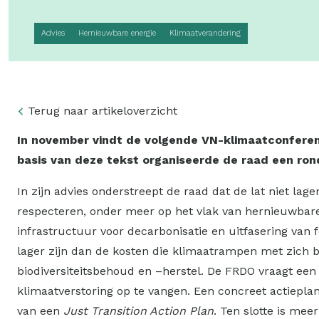
Advies
Hernieuwbare energie
Klimaatverandering
Terug naar artikeloverzicht
In november vindt
de volgende VN-klimaatconferenti
basis van deze tekst organiseerde de raad een ro
In zijn advies onderstreept de raad dat de lat niet la
respecteren, onder meer op het vlak van hernieuwbare 
infrastructuur voor decarbonisatie en uitfasering van f
lager zijn dan de kosten die klimaatrampen met zich 
biodiversiteitsbehoud en –herstel. De FRDO vraagt een
klimaatverstoring op te vangen. Een concreet actieplan
van een
Just Transition Action Plan
. Ten slotte is me