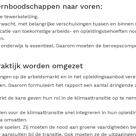
kernboodschappen naar voren:
e tewerkstelling.
rwacht, met belangrijke verschuivingen tussen en binnen 
catie van toekomstige arbeids- en opleidingsbehoeften nod
n.
nderwijs is essentieel. Daarom moeten de beroepscompe
raktijk worden omgezet
ivingen op de arbeidsmarkt en in het opleidingsaanbod ver
n. Daarom formuleert het rapport een aantal dringende 
 de kans geven hun rol in de klimaattransitie op te neme
n voor de klimaattransitie snel integreren in hun opleid
a omvatten.
 spelen. Zij moeten de nood aan groene vaardigheden bete
aansluiten bij de transitie. Ook moeten ze de uitdaginge