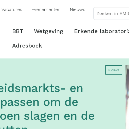
Overslaan
Vacatures
Evenementen
Nieuws
en
naar
de
Hoofdmenu
BBT
Wetgeving
Erkende laboratori
inhoud
gaan
Adresboek
Nieuws
beidsmarkts- en
npassen om de
doen slagen en de