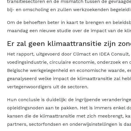
transitiesectoren en de mismatch tussen de gevraagd
bij- en omscholing en zullen werkzoekenden begeleidi
Om de behoeften beter in kaart te brengen en beleids
maandag een nieuwe studie over de impact van de klima
Er zal geen klimaattransitie zijn zo
Het rapport, uitgevoerd door Climact en IDEA Consult,
voedingsindustrie, circulaire economie, onderzoek en
Belgische werkgelegenheid en economische waarde, en 
geanalyseerd welke impact de klimaattransitie zal he
vertegenwoordigers uit de sectoren.
Hun conclusie is duidelijk: de ingrijpende verandering
opleidingsnoden aan te pakken. Het is immers enkel d
kansen die de klimaattransitie met zich meebrengt, ka
partners, sectorfondsen en onderwijsinstellingen is daa