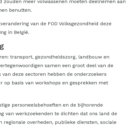
rtijd zouden meer volwassenen moeten deelnemen aan
nen benutten.
atverandering van de FOD Volksgezondheid deze
g in België.
ng
oren: transport, gezondheidszorg, landbouw en
 vertegenwoordigen samen een groot deel van de
lk van deze sectoren hebben de onderzoekers
eer op basis van workshops en gesprekken met
mstige personeelsbehoeften en de bijhorende
ing van werkzoekenden te dichten dat ons land de
 regionale overheden, publieke diensten, sociale