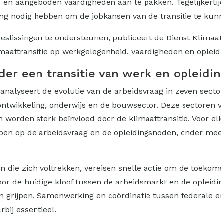
e en aangeboden vaardigheden aan te pakken. Tegelijke
ng nodig hebben om de jobkansen van de transitie te kun
beslissingen te ondersteunen, publiceert de Dienst Klima
attransitie op werkgelegenheid, vaardigheden en opleidin
nder een transitie van werk en opleidi
 analyseert de evolutie van de arbeidsvraag in zeven sect
 ontwikkeling, onderwijs en de bouwsector. Deze sectoren
worden sterk beïnvloed door de klimaattransitie. Voor e
bben op de arbeidsvraag en de opleidingsnoden, onder m
en die zich voltrekken, vereisen snelle actie om de toeko
oor de huidige kloof tussen de arbeidsmarkt en de opleid
n grijpen. Samenwerking en coördinatie tussen federale en
rbij essentieel.