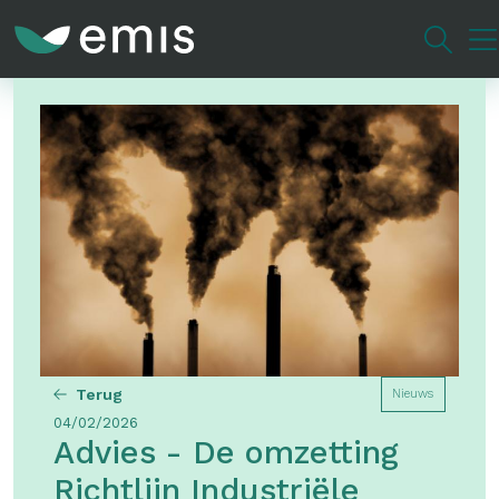
Overslaan
en
naar
de
inhoud
gaan
Terug
Nieuws
04/02/2026
Advies - De omzetting
Richtlijn Industriële