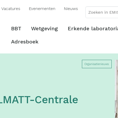
Overslaan
Vacatures
Evenementen
Nieuws
en
naar
de
Hoofdmenu
BBT
Wetgeving
Erkende laboratori
inhoud
gaan
Adresboek
Organisatienieuws
ALMATT-Centrale