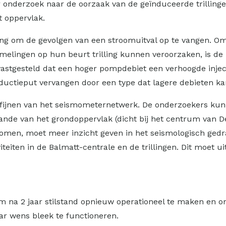
 onderzoek naar de oorzaak van de geïnduceerde trillinge
t oppervlak.
ging om de gevolgen van een stroomuitval op te vangen. O
lingen op hun beurt trilling kunnen veroorzaken, is de 
vastgesteld dat een hoger pompdebiet een verhoogde injec
oductieput vervangen door een type dat lagere debieten ka
verfijnen van het seismometernetwerk. De onderzoekers k
aande van het grondoppervlak (dicht bij het centrum van D
komen, moet meer inzicht geven in het seismologisch gedr
viteiten in de Balmatt-centrale en de trillingen. Dit moet 
m na 2 jaar stilstand opnieuw operationeel te maken en o
ar wens bleek te functioneren.