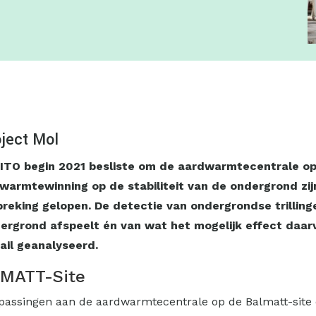
ject Mol
ITO begin 2021 besliste om de aardwarmte­centrale op
mte­winning op de stabiliteit van de ondergrond zij
king gelopen. De detectie van ondergrondse trillingen b
ergrond afspeelt én van wat het mogelijk effect daarv
ail geanalyseerd.
LMATT-Site
anpassingen aan de aardwarmtecentrale op de Balmatt-sit