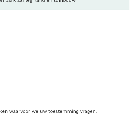
en park aanleg, land en tuinbouw
ruiken waarvoor we uw toestemming vragen.