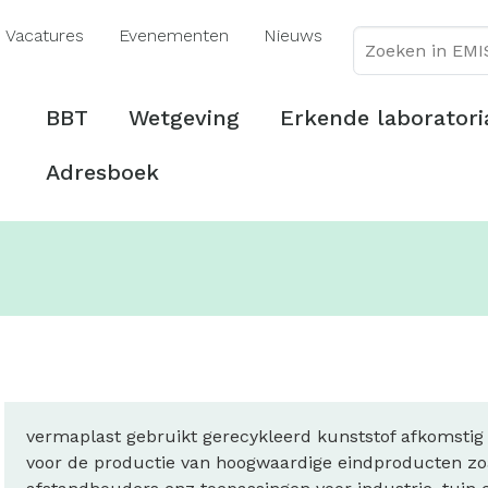
Overslaan
Vacatures
Evenementen
Nieuws
en
naar
de
Hoofdmenu
BBT
Wetgeving
Erkende laboratori
inhoud
gaan
Adresboek
vermaplast gebruikt gerecykleerd kunststof afkomstig 
voor de productie van hoogwaardige eindproducten zoal