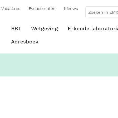
Overslaan
Vacatures
Evenementen
Nieuws
en
naar
de
Hoofdmenu
BBT
Wetgeving
Erkende laboratori
inhoud
gaan
Adresboek