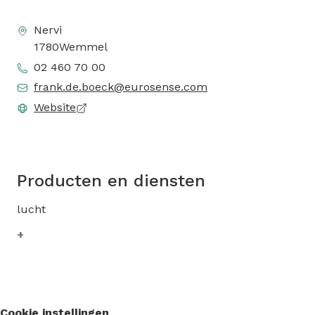
Nervi
1780
Wemmel
02 460 70 00
frank.de.boeck@eurosense.com
Website
Producten en diensten
lucht
Cookie instellingen