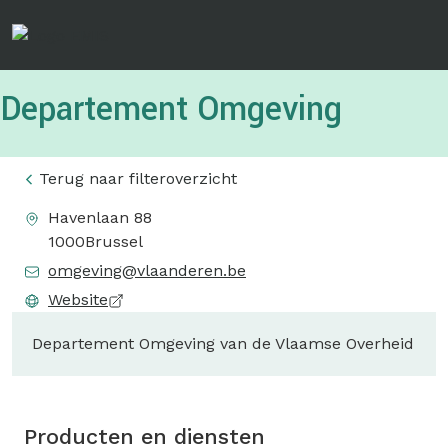
Overslaan
en
naar
de
Departement Omgeving
inhoud
gaan
Terug naar filteroverzicht
Havenlaan 88
1000
Brussel
omgeving@vlaanderen.be
Website
Departement Omgeving van de Vlaamse Overheid
Producten en diensten