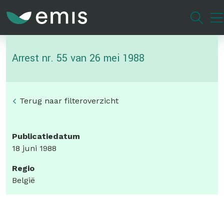
Overslaan
en
naar
de
Arrest nr. 55 van 26 mei 1988
inhoud
gaan
Terug naar filteroverzicht
Publicatiedatum
18 juni 1988
Regio
België