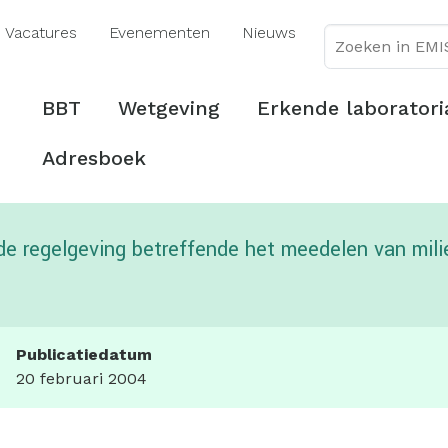
Overslaan
Vacatures
Evenementen
Nieuws
en
naar
de
Hoofdmenu
BBT
Wetgeving
Erkende laboratori
inhoud
gaan
Adresboek
de regelgeving betreffende het meedelen van mili
Publicatiedatum
20 februari 2004