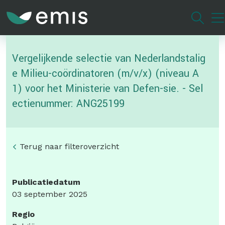
Overslaan
en
naar
de
Vergelijkende selectie van Nederlandstalig
inhoud
gaan
e Milieu-coördinatoren (m/v/x) (niveau A
1) voor het Ministerie van Defen-sie. - Sel
ectienummer: ANG25199
Terug naar filteroverzicht
Publicatiedatum
03 september 2025
Regio