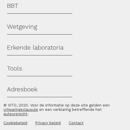
Hoofdmenu
BBT
Wetgeving
Erkende laboratoria
Tools
Adresboek
© VITO, 2020. Voor de informatie op deze site gelden een
vrijwaringsclausule
en een verklaring betreffende het
auteursrecht
.
Cookiebeleid
Privacy beleid
Contact