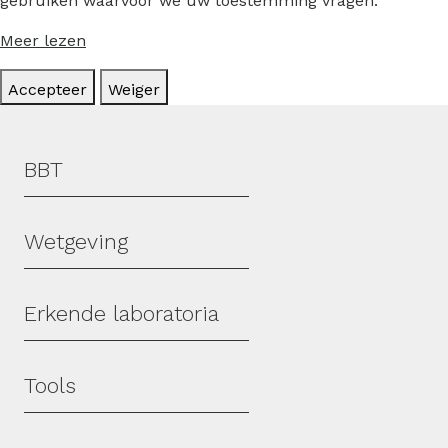
gebruiken waarvoor we uw toestemming vragen.
Meer lezen
Accepteer
Weiger
Hoofdmenu
BBT
Wetgeving
Erkende laboratoria
Tools