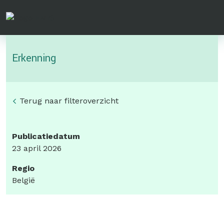
Overslaan
en
naar
de
Erkenning
inhoud
gaan
Terug naar filteroverzicht
Publicatiedatum
23 april 2026
Regio
België