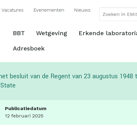
Overslaan
Vacatures
Evenementen
Nieuws
en
naar
de
Hoofdmenu
BBT
Wetgeving
Erkende laboratori
inhoud
gaan
Adresboek
 het besluit van de Regent van 23 augustus 1948 t
 State
Publicatiedatum
12 februari 2025