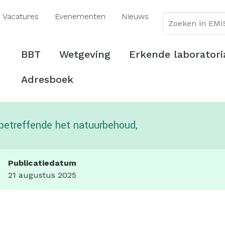
Overslaan
Vacatures
Evenementen
Nieuws
en
naar
de
Hoofdmenu
BBT
Wetgeving
Erkende laboratori
inhoud
gaan
Adresboek
 betreffende het natuurbehoud,
Publicatiedatum
21 augustus 2025