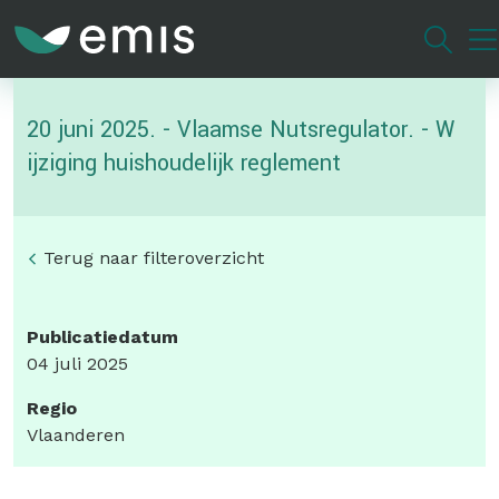
Overslaan
en
naar
de
20 juni 2025. - Vlaamse Nutsregulator. - W
inhoud
gaan
ijziging huishoudelijk reglement
Terug naar filteroverzicht
Publicatiedatum
04 juli 2025
Regio
Vlaanderen