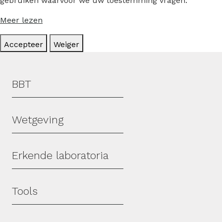
gebruiken waarvoor we uw toestemming vragen.
Meer lezen
Accepteer
Weiger
Hoofdmenu
BBT
Wetgeving
Erkende laboratoria
Tools