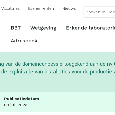
Overslaan
Vacatures
Evenementen
Nieuws
en
naar
de
Hoofdmenu
BBT
Wetgeving
Erkende laboratori
inhoud
gaan
Adresboek
nging van de domeinconcessie toegekend aan de nv 
e exploitatie van installaties voor de productie v
Publicatiedatum
08 juli 2026